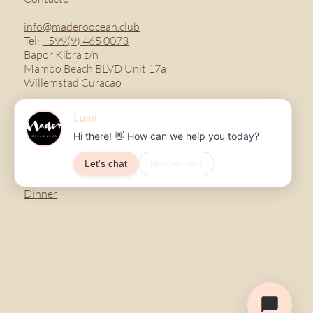
info@maderoocean.club
Tel:
+599(9) 465 0073
Bapor Kibra z/n
Mambo Beach BLVD Unit 17a
Willemstad Curacao
Menu
Breakfast
Lunch
Dinner