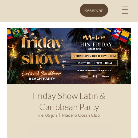
M
Reservar
Friday Show Latin &
Caribbean Party
vie, 05 jun
  |  
Madero Ocean Club
Registration is closed