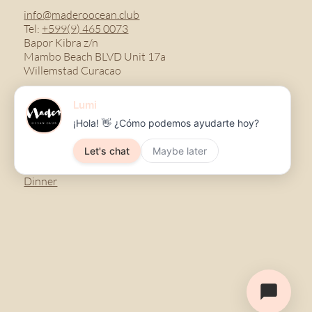
info@maderoocean.club
Tel:
+599(9) 465 0073
Bapor Kibra z/n
Mambo Beach BLVD Unit 17a
Willemstad Curacao
Menu
Breakfast
Lunch
Dinner