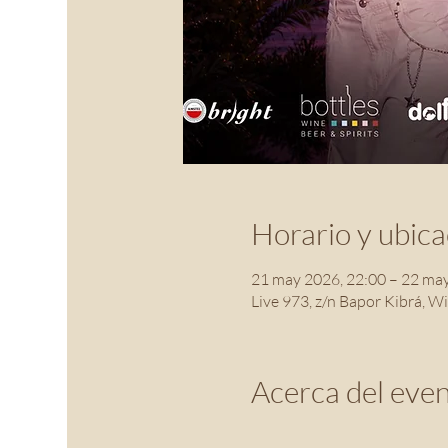
Horario y ubica
21 may 2026, 22:00 – 22 may
Live 973, z/n Bapor Kibrá, W
Acerca del eve