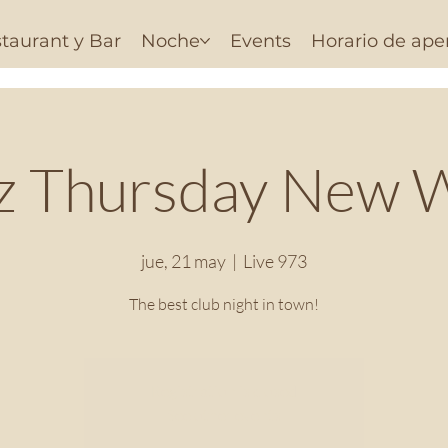
taurant y Bar
Noche
Events
Horario de ape
lz Thursday New 
jue, 21 may
  |  
Live 973
The best club night in town!
Registration is closed
See other events