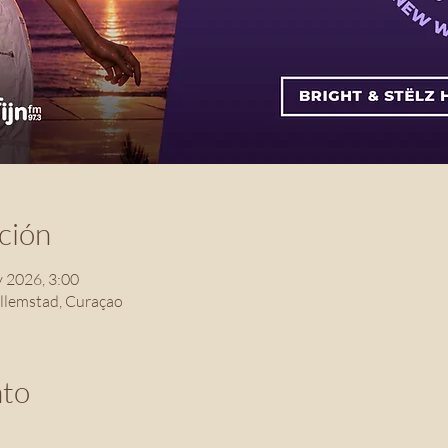
ción
 2026, 3:00
illemstad, Curaçao
nto