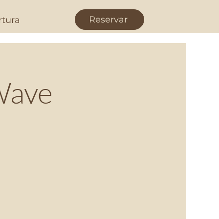
Reservar
rtura
Wave