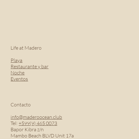
Life at Madero
Playa
Restaurante y bar
Noche
Eventos
Contacto
info@maderoocean.club
Tel:
+599(9) 465 0073
Bapor Kibra z/n
Mambo Beach BLVD Unit 17a