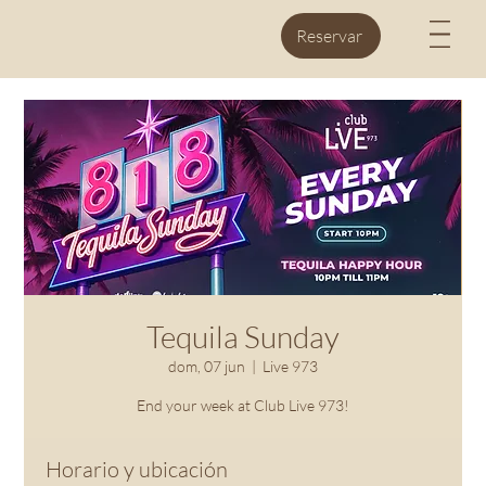
M
Reservar
Tequila Sunday
dom, 07 jun
  |  
Live 973
End your week at Club Live 973!
Horario y ubicación