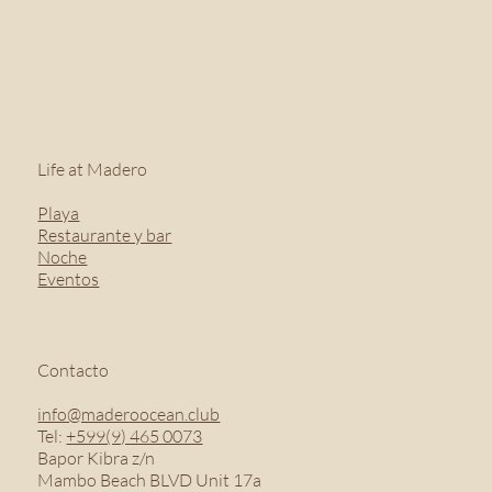
Life at Madero
Playa
Restaurante y bar
Noche
Eventos
Contacto
info@maderoocean.club
Tel:
+599(9) 465 0073
Bapor Kibra z/n
Mambo Beach BLVD Unit 17a