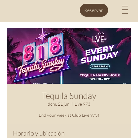
M
Reservar
Tequila Sunday
dom, 21 jun
  |  
Live 973
End your week at Club Live 973!
Horario y ubicación