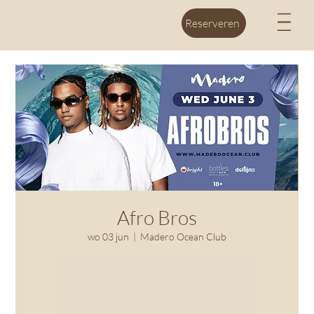
M
Reserveren
Afro Bros
wo 03 jun
  |  
Madero Ocean Club
Registration is closed
See other events