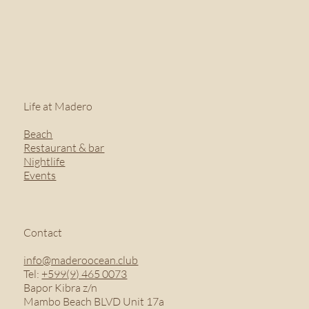
Life at Madero
Beach
Restaurant & bar
Nightlife
Events
Contact
info@maderoocean.club
Tel:
+599(9) 465 0073
Bapor Kibra z/n
Mambo Beach BLVD Unit 17a