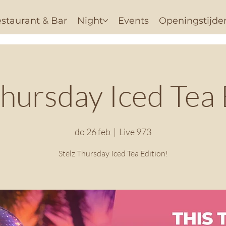
staurant & Bar
Night
Events
Openingstijde
Thursday Iced Tea 
do 26 feb
  |  
Live 973
Stëlz Thursday Iced Tea Edition!