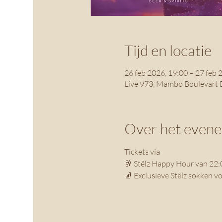
Tijd en locatie
26 feb 2026, 19:00 – 27 feb 
Live 973, Mambo Boulevart 
Over het even
Tickets via 
https://weeztix.
🥂 Stëlz Happy Hour van 22:
🧦 Exclusieve Stëlz sokken v