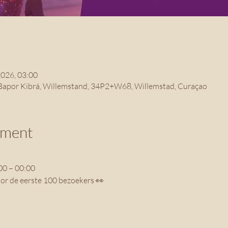
2026, 03:00
Bapor Kibrá, Willemstand, 34P2+W68, Willemstad, Curaçao
ement
shop/mrvs87dw
00 – 00:00
oor de eerste 100 bezoekers 👀