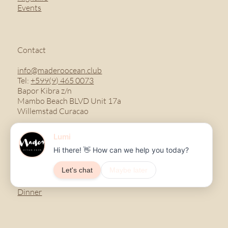
Events
Contact
info@maderoocean.club
Tel:
+599(9) 465 0073
Bapor Kibra z/n
Mambo Beach BLVD Unit 17a
Willemstad Curacao
Menu
Breakfast
Lunch
Dinner