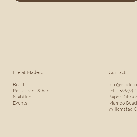
Life at Madero
Contact
Beach
info@madero
Restaurant & bar
Tel:
+599(9) 
Nightlife
Bapor Kibra z
Events
Mambo Beach
Willemstad 