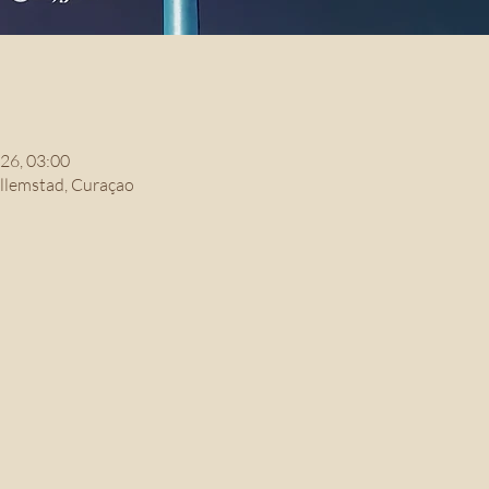
026, 03:00
illemstad, Curaçao