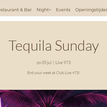
staurant & Bar
Night
Events
Openingstijde
Tequila Sunday
zo 05 jul
  |  
Live 973
End your week at Club Live 973!