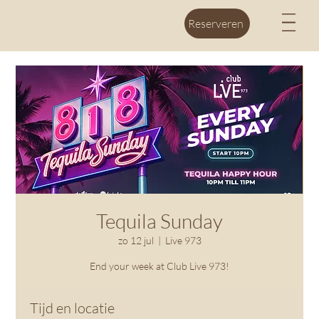
M
Reserveren
Tequila Sunday
zo 12 jul
  |  
Live 973
End your week at Club Live 973!
Tijd en locatie