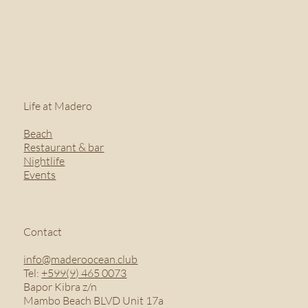
Life at Madero
Beach
Restaurant & bar
Nightlife
Events
Contact
info@maderoocean.club
Tel:
+599(9) 465 0073
Bapor Kibra z/n
Mambo Beach BLVD Unit 17a